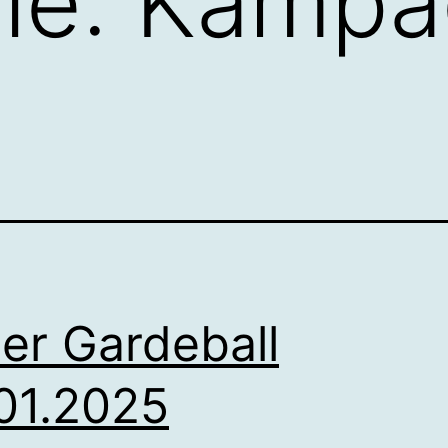
ie:
Kampa
der Gardeball
01.2025