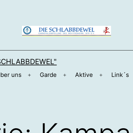
 SCHLABBDEWEL"
über uns
Garde
Aktive
Link´s
Menü
Menü
Menü
öffnen
öffnen
öffnen