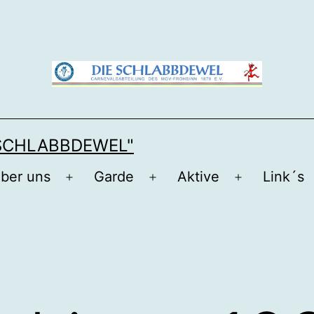
 SCHLABBDEWEL"
über uns
Garde
Aktive
Link´s
Menü
Menü
Menü
öffnen
öffnen
öffnen